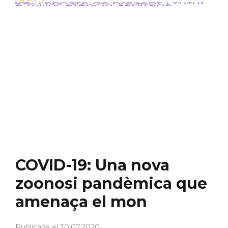
13
·
Righ
Care
l’ap
de
pre
i
futu
per
a
una
mill
ate
sani
COVID-19: Una nova
zoonosi pandèmica que
amenaça el mon
Publicada el 30.07.2020