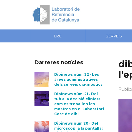
LRC
SERVEIS
di
Darreres notícies
l'e
Dibinews núm. 22 · Les
àrees administratives
dels serveis diagnòstics
Public
Dibinews núm. 21 · Del
tub a la decisió clínica:
com es treballen les
mostres en el Laboratori
Core de dibi
Dibinews núm 20 · Del
microscopi a la pantalla: