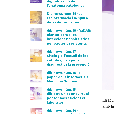
digitalització de
l’anatomia patològica
Dibinews núm. 19 · La
radiofarmàcia i la figura
del radiofarmacèutic
dibinews núm. 18 · RaDAR:
plantar cara a les
infeccions hospitalàries
per bacteris resistents
dibinews núm. 17 ·
Citologia: l’estudi de les
cèl·lules, clau per al
diagnòstic i la prevenció
dibinews núm. 16 · El
paper de la infermeria a
Medicina Nuclear
dibinews núm. 15 ·
dibibot, un agent virtual
per fer més eficient el
En aque
laboratori
amb là
dibinews núm. 14 ·