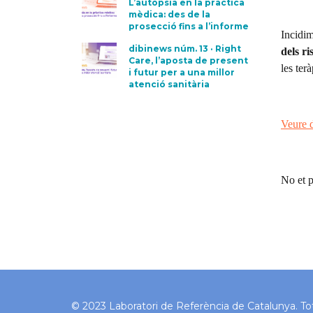
L’autòpsia en la pràctica
mèdica: des de la
prosecció fins a l’informe
Incidim
dibinews núm. 13 · Right
dels ri
Care, l’aposta de present
les ter
i futur per a una millor
atenció sanitària
Veure 
No et p
© 2023 Laboratori de Referència de Catalunya. Tots