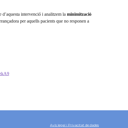
e d’aquesta intervenció i analitzem la
minimització
perançadora per aquells pacients que no responen a
RzkA9
Avís legal i Privacitat de dades