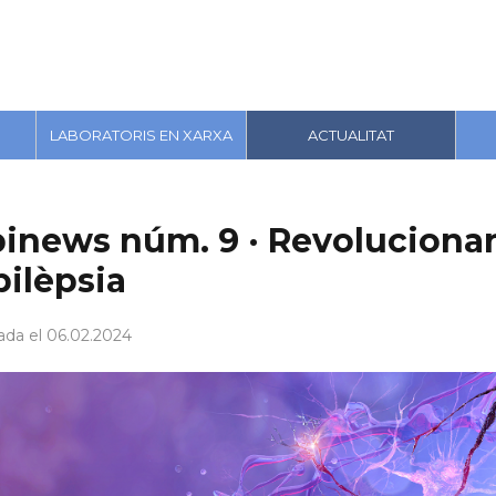
LABORATORIS EN XARXA
ACTUALITAT
binews núm. 9 · Revolucionan
pilèpsia
ada el 06.02.2024