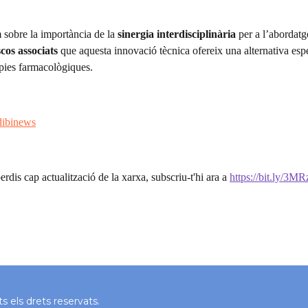
 sobre la importància de la
sinergia interdisciplinària
per a l’abordatg
scos
associats
que aquesta innovació tècnica ofereix una alternativa es
àpies farmacològiques.
dibinews
erdis cap actualització de la xarxa, subscriu-t'hi ara a
https://bit.ly/3M
 els drets reservats.