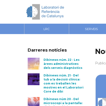
LRC
SERVEIS
No
Darreres notícies
Dibinews núm. 22 · Les
Public
àrees administratives
dels serveis diagnòstics
Dibinews núm. 21 · Del
tub a la decisió clínica:
com es treballen les
mostres en el Laboratori
Core de dibi
Dibinews núm 20 · Del
microscopi a la pantalla: