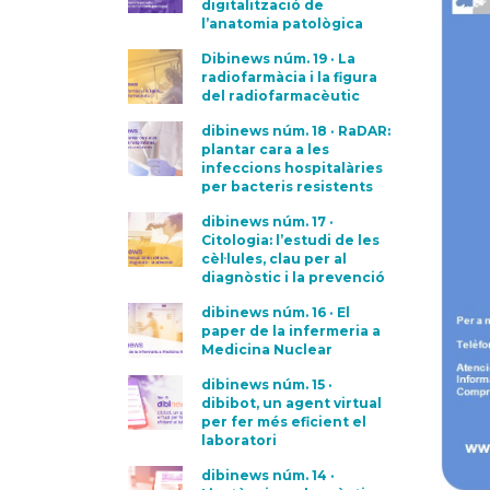
digitalització de
l’anatomia patològica
Dibinews núm. 19 · La
radiofarmàcia i la figura
del radiofarmacèutic
dibinews núm. 18 · RaDAR:
plantar cara a les
infeccions hospitalàries
per bacteris resistents
dibinews núm. 17 ·
Citologia: l’estudi de les
cèl·lules, clau per al
diagnòstic i la prevenció
dibinews núm. 16 · El
paper de la infermeria a
Medicina Nuclear
dibinews núm. 15 ·
dibibot, un agent virtual
per fer més eficient el
laboratori
dibinews núm. 14 ·